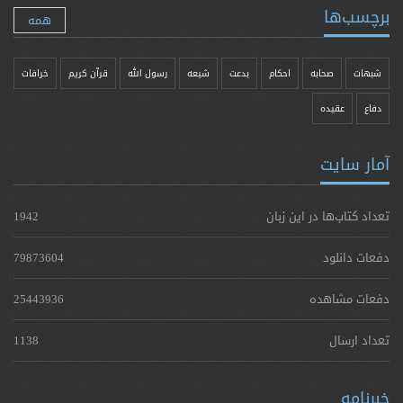
برچسب‌ها
همه
شبهات
صحابه
احکام
بدعت
شیعه
رسول الله
قرآن کریم
خرافات
دفاع
عقیده
آمار سایت
تعداد کتاب‌ها در این زبان
1942
دفعات دانلود
79873604
دفعات مشاهده
25443936
تعداد ارسال
1138
خبرنامه