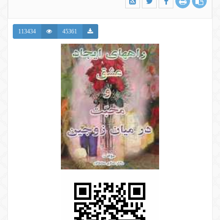
113434
45361