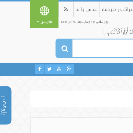
راک در خبرنامه
تماس با ما
فارسی
بروزرسانی در : چهارشنبه, 07 آبان 1399
ُمۡ أُوْلُواْ ٱلۡأَلۡبَٰبِ }
پژوهشیار