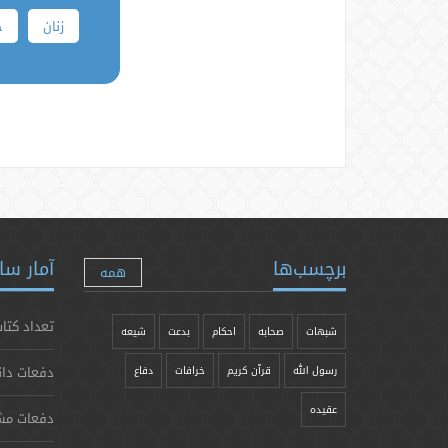
زنان
ج
برچسب‌ها
آمار سا
همه
تعداد کتاب
شبهات
صحابه
احکام
بدعت
شیعه
دفعات دان
رسول الله
قرآن کریم
خرافات
دفاع
عقیده
دفعات مش