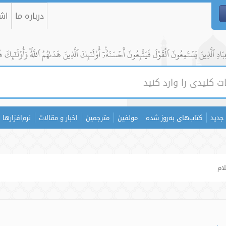
درباره ما
اشت
ادِ ٱلَّذِينَ يَسۡتَمِعُونَ ٱلۡقَوۡلَ فَيَتَّبِعُونَ أَحۡسَنَهُۥٓۚ أُوْلَٰٓئِكَ ٱلَّذِينَ هَدَىٰهُمُ ٱللَّهُۖ وَأُوْلَٰٓئِكَ ه
جدید
کتاب‌های به‌روز شده
مولفین
مترجمین
اخبار و مقالات
نرم‌افزارها
ام