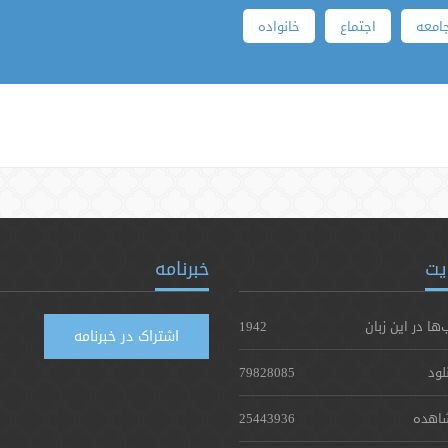
امعه
اجتماع
خانواده
یت
خبرنامه
‌ها در این زبان
1942
اشتراک در خبرنامه
لود
79828085
اهده
25443936