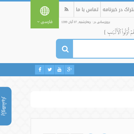
راک در خبرنامه
تماس با ما
فارسی
بروزرسانی در : چهارشنبه, 07 آبان 1399
ُمۡ أُوْلُواْ ٱلۡأَلۡبَٰبِ }
پژوهشیار