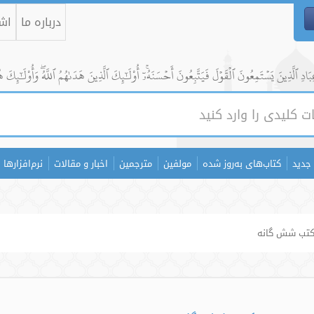
درباره ما
اشت
ادِ ٱلَّذِينَ يَسۡتَمِعُونَ ٱلۡقَوۡلَ فَيَتَّبِعُونَ أَحۡسَنَهُۥٓۚ أُوْلَٰٓئِكَ ٱلَّذِينَ هَدَىٰهُمُ ٱللَّهُۖ وَأُوْلَٰٓئِكَ ه
جدید
کتاب‌های به‌روز شده
مولفین
مترجمین
اخبار و مقالات
نرم‌افزارها
 کتب شش گانه