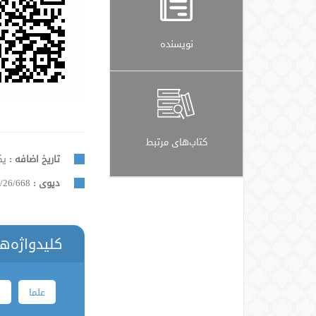
نویسنده
کتاب‌های مرتبط
تاریخ اضافه :
یکشنب
دیوی :
/26/668
کلیدواژه‌ه
علما
ا