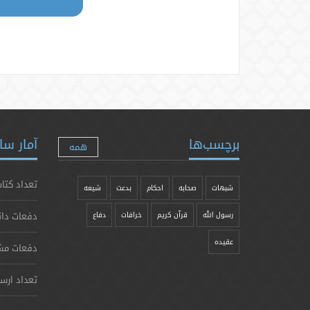
برچسب‌ها
آمار سا
همه
تعداد کتاب
شبهات
صحابه
احکام
بدعت
شیعه
دفعات دان
رسول الله
قرآن کریم
خرافات
دفاع
عقیده
دفعات مش
تعداد ارس