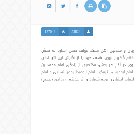
127042
53824
 راویان و محدثین اهل سنت. مؤلف ضمن اشاره به نقش
لام گهربار نبوی، هدف خود را از نگارش این اثر، ادای
 وی در آغازِ هر بخش، مختصری از زندگی امام محمد بن
مام ابوعیسی تِرمذی، امام ابوعبدالرحمن نسایی و امام
لیفات ایشان را برمی‌شمارد و اثر حدیثی / روایی (صحیح)