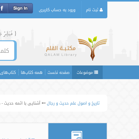
ثبت نام
ورود به حساب کاربری
{ فَبَشِّرۡ عِبَ
موضوعات
صفحه نخست
همه کتاب‌ها
کتاب‌های 
تاریخ و اصول علم حدیث و رجال
آشنایی با ائمه حدیث -