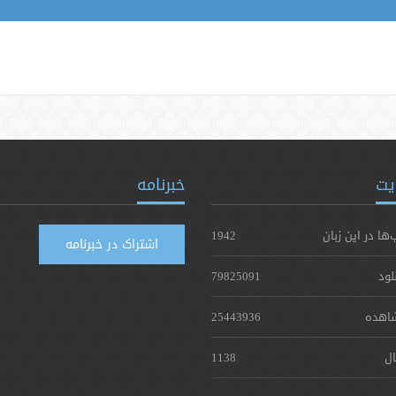
یت
خبرنامه
‌ها در این زبان
1942
اشتراک در خبرنامه
لود
79825091
اهده
25443936
ال
1138