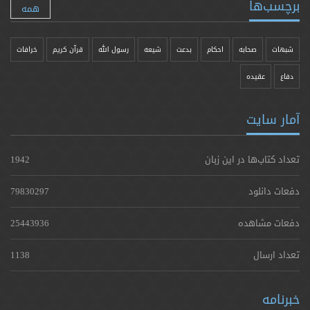
برچسب‌ها
همه
شبهات
صحابه
احکام
بدعت
شیعه
رسول الله
قرآن کریم
خرافات
دفاع
عقیده
آمار سایت
تعداد کتاب‌ها در این زبان
1942
دفعات دانلود
79830297
دفعات مشاهده
25443936
تعداد ارسال
1138
خبرنامه