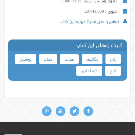
به روز رسانی :
شنبه, 25 آذر 1396
دیوی :
297/49/850
تماس با مدیر سایت درباره این کتاب
کلیدواژه‌های این کتاب
زنان
تکالیف
عفاف
حجاب
پوشش
تبرج
خودنمایی