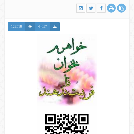
127519
44057