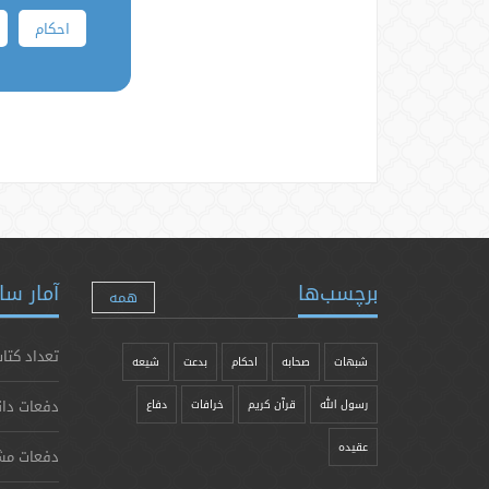
احکام
برچسب‌ها
آمار سا
همه
تعداد کتاب
شبهات
صحابه
احکام
بدعت
شیعه
دفعات دان
رسول الله
قرآن کریم
خرافات
دفاع
عقیده
دفعات مش