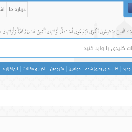
درباره ما
اشت
ادِ ٱلَّذِينَ يَسۡتَمِعُونَ ٱلۡقَوۡلَ فَيَتَّبِعُونَ أَحۡسَنَهُۥٓۚ أُوْلَٰٓئِكَ ٱلَّذِينَ هَدَىٰهُمُ ٱللَّهُۖ وَأُوْلَٰٓئِكَ ه
جدید
کتاب‌های به‌روز شده
مولفین
مترجمین
اخبار و مقالات
نرم‌افزارها