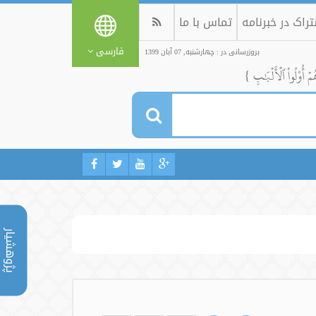
راک در خبرنامه
تماس با ما
فارسی
بروزرسانی در : چهارشنبه, 07 آبان 1399
ُمۡ أُوْلُواْ ٱلۡأَلۡبَٰبِ }
پژوهشیار