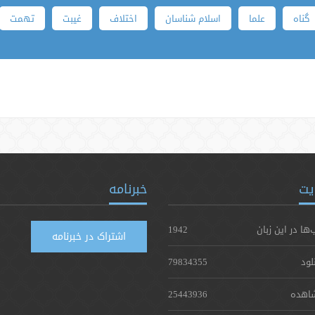
گناه
علما
اسلام شناسان
اختلاف
غیبت
تهمت
یت
خبرنامه
‌ها در این زبان
1942
اشتراک در خبرنامه
لود
79834355
اهده
25443936