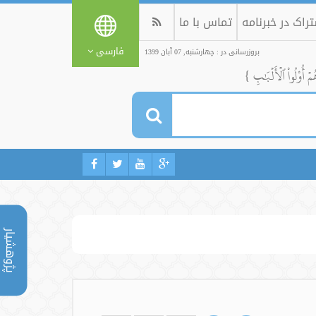
راک در خبرنامه
تماس با ما
فارسی
بروزرسانی در : چهارشنبه, 07 آبان 1399
ُمۡ أُوْلُواْ ٱلۡأَلۡبَٰبِ }
پژوهشیار