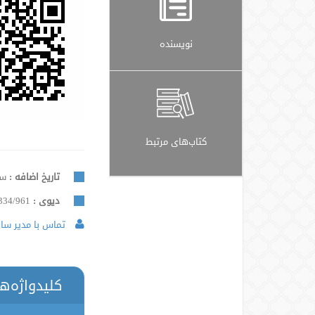
نویسنده
کتاب‌های مرتبط
تاریخ اضافه :
سه ش
دیوی :
334/961
تماس با مدیر سایت
کلیدواژه‌ه