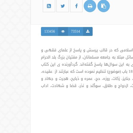
133456
73514
 اسلامی که در قالب پرسش و پاسخ از علمای فقهی و
ل مبتلا به جامعه مسلمانان، از مفتیان بزرگ بلد الحرام
به این سوال‌ها پاسخ گفته‌اند. گردآورنده ی این کتاب
(که بیش از 2500 صفحه را شامل می‌شود) مسائل مختلف را در 18 باب (موضوع) تنظیم نموده است که عبارتند از: عقیده،
نایز، زکات، روزه، حج، عمره و ذبایح، هجرت و جهاد و
، ازدواج و طلاق، سوگند و نذر، قضا و شهادت، اداب