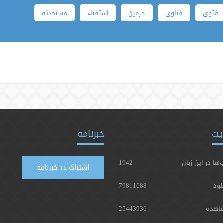
فتوی
فتاوی
حرمین
استفتاء
مستحدثه
یت
خبرنامه
‌ها در این زبان
1942
اشتراک در خبرنامه
لود
79811688
اهده
25443936