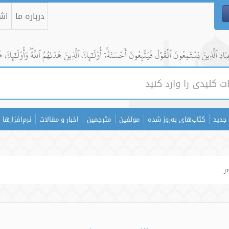
درباره ما
اشت
ادِ ٱلَّذِينَ يَسۡتَمِعُونَ ٱلۡقَوۡلَ فَيَتَّبِعُونَ أَحۡسَنَهُۥٓۚ أُوْلَٰٓئِكَ ٱلَّذِينَ هَدَىٰهُمُ ٱللَّهُۖ وَأُوْلَٰٓئِكَ ه
جدید
کتاب‌های به‌روز شده
مولفین
مترجمین
اخبار و مقالات
نرم‌افزارها
ر