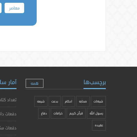
معاصر
برچسب‌ها
آمار سا
همه
تعداد کتاب
شبهات
صحابه
احکام
بدعت
شیعه
دفعات دان
رسول الله
قرآن کریم
خرافات
دفاع
عقیده
دفعات مش