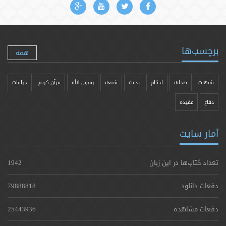
برچسب‌ها
همه
شبهات
صحابه
احکام
بدعت
شیعه
رسول الله
قرآن کریم
خرافات
دفاع
عقیده
آمار سایت
تعداد کتاب‌ها در این زبان
1942
دفعات دانلود
79888818
دفعات مشاهده
25443936