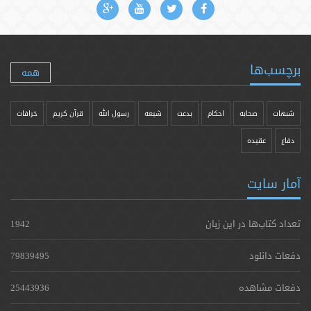
برچسب‌ها
همه
شبهات
صحابه
احکام
بدعت
شیعه
رسول الله
قرآن کریم
خرافات
دفاع
عقیده
آمار سایت
تعداد کتاب‌ها در این زبان
1942
دفعات دانلود
79839495
دفعات مشاهده
25443936