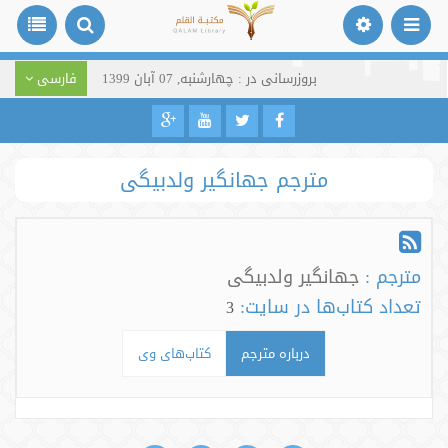
بروزرسانی در : چهارشنبه, 07 آبان 1399
فارسی
مترجم جهانگير ولدبيگى
مترجم :
جهانگير ولدبيگى
تعداد کتاب‌ها در سایت:
3
درباره مترجم
کتاب‌های وی