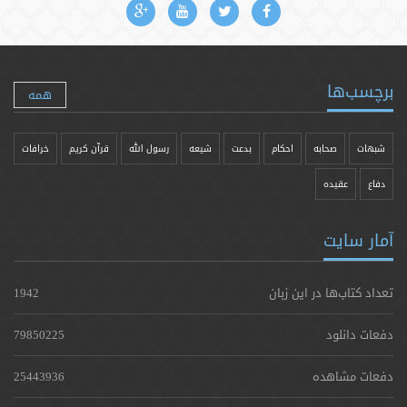
برچسب‌ها
همه
شبهات
صحابه
احکام
بدعت
شیعه
رسول الله
قرآن کریم
خرافات
دفاع
عقیده
آمار سایت
تعداد کتاب‌ها در این زبان
1942
دفعات دانلود
79850225
دفعات مشاهده
25443936