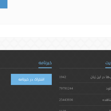
یت
خبرنامه
‌ها در این زبان
1942
اشتراک در خبرنامه
لود
79791244
اهده
25443936