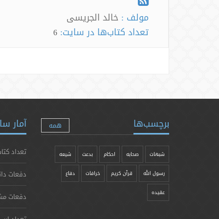
مولف :
خالد الجریسی
تعداد کتاب‌ها در سایت:
6
برچسب‌ها
آمار سا
همه
تعداد کتاب
شبهات
صحابه
احکام
بدعت
شیعه
دفعات دان
رسول الله
قرآن کریم
خرافات
دفاع
عقیده
دفعات مش