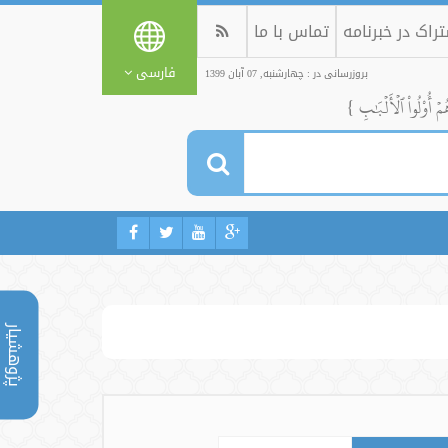
راک در خبرنامه
تماس با ما
فارسی
بروزرسانی در : چهارشنبه, 07 آبان 1399
ُمۡ أُوْلُواْ ٱلۡأَلۡبَٰبِ }
پژوهشیار