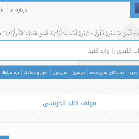
درباره ما
اشت
ادِ ٱلَّذِينَ يَسۡتَمِعُونَ ٱلۡقَوۡلَ فَيَتَّبِعُونَ أَحۡسَنَهُۥٓۚ أُوْلَٰٓئِكَ ٱلَّذِينَ هَدَىٰهُمُ ٱللَّهُۖ وَأُوْلَٰٓئِكَ ه
جدید
کتاب‌های به‌روز شده
مولفین
مترجمین
اخبار و مقالات
نرم‌افزارها
مولف خالد الجریسی