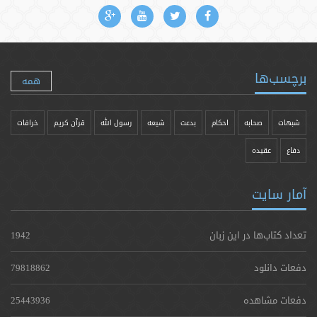
برچسب‌ها
همه
شبهات
صحابه
احکام
بدعت
شیعه
رسول الله
قرآن کریم
خرافات
دفاع
عقیده
آمار سایت
تعداد کتاب‌ها در این زبان
1942
دفعات دانلود
79818862
دفعات مشاهده
25443936