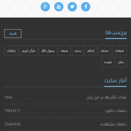
برچسب‌ها
همه
شبهات
صحابه
احکام
بدعت
شیعه
رسول الله
قرآن کریم
خرافات
دفاع
عقیده
آمار سایت
تعداد کتاب‌ها در این زبان
1942
دفعات دانلود
79819177
دفعات مشاهده
25443936