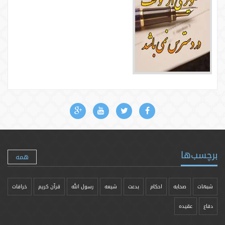
برچسب‌ها
همه
شبهات
صحابه
احکام
بدعت
شیعه
رسول الله
قرآن کریم
خرافات
دفاع
عقیده