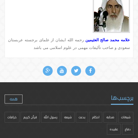
علامه محمد صالح العثيمين
رحمه الله ايشان از علماى برجسته عربستان
سعودى و صاحب تأليفات مهمى در علوم اسلامى مى باشد
برچسب‌ها
همه
شبهات
صحابه
احکام
بدعت
شیعه
رسول الله
قرآن کریم
خرافات
دفاع
عقیده