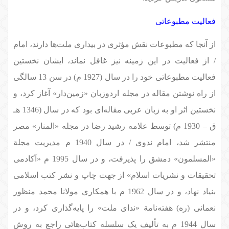
فعالیت مطبوعاتی
از آنجا که مطبوعات نقش مؤثری در بیداری ملت‌ها دارند، امام
/ از فعالیت در این زمینه نیز غافل نماند، ایشان نخستین
فعالیت مطبوعاتی خود را در سال (1927 م) در سن 13 سالگی
از راه نوشتن مقاله در مجله اردوزبان «زمین‌دار» آغاز کرد، و
نخستین اثر او به زبان عربی مقاله‌ای بود که در سال (1346 هـ
ق – 1930 م) توسط علامه رشید رضا در مجله «المنار» مصر
منتشر شد، امام ندوی / در سال 1940 م مدیریت مجلة
«المسلمون» دمشق را پذیرفت، و در سال 1995 م «آکادمی
تحقیقات و نشریات اسلام» از جهت چاپ و نشر کتب اسلامی
بنیاد نهاد، و در سال 1962 م با همکاری مولانا محمد منظور
نعمانی (ره) هفته‌نامة «ندای ملت» را پایه‌گذاری کرد، و در
سال 1944 م به تألیف یک سلسله کتاب‌هائی راجع به روش