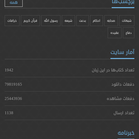
برچسب‌ها
همه
شبهات
صحابه
احکام
بدعت
شیعه
رسول الله
قرآن کریم
خرافات
دفاع
عقیده
آمار سایت
تعداد کتاب‌ها در این زبان
1942
دفعات دانلود
79819165
دفعات مشاهده
25443936
تعداد ارسال
1138
خبرنامه