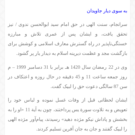
به سوی دیار جاویدان
سرانجام، سنت الهی در حق امام سید ابوالحسن ندوی / نیز
تحقق یافت، و ایشان پس از عمری تلاش و مبارزه
خستگی‌ناپذیر در راه گسترش معارف اسلامی و کوشش برای
بازگشت مجد و عظمت دیرینه اسلام به دیدار یار پر گشود.
وی در 22 رمضان سال 1420 هـ برابر با 31 دسامبر 1999 – م
روز جمعه ساعت 11 و 45 دقیقه در حال روزه و اعتکاف در
سن 87 سالگی دعوت حق را لبیک گفت.
ایشان لحظاتی قبل از وفات غسل نموده و لباس خود را
تعویض و به تلاوت سورة یس پرداختند، چون به آیة 11 «او را به
بخشش و پاداش نیکو مژده دهید» رسیدند، پیام‌آور مژده الهی
را لبیک گفتند و جان به جان آفرین تسلیم کردند.