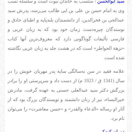
سید ابوالحسن
/ منتسب به خاندان نبوت است و سلسله نسب
وی به امام حسن بن علی بن ابی طالب می‌رسد، پدرش سید
عبدالحی بن فخرالدین، از دانشمندان بلندپایه و اطبای حاذق و
نوسندگان چیره‌دست زمان خود بود که به زبان عربی و
فارسی تألیفات گوناگونی دارد که معروف‌ترین آنها کتاب
«نزهة الحواطر» است که در هشت جلد به زبان عربی نگاشته
شده است.
علامه فقید در سن نه‌سالگی سایة پدر مهربان خویش را در
سال (1341 ق / 1923 م) از دست داد و سرپرستی او را برادر
بزرگش دکتر سید عبدالعلی حسنی به عهده گرفت. مادرش
خیرالنساء، نیز از زنان دانشمند و نویسندگان بزرگ بود که از
آثار او رساله «الدعاء والقدر» و «حسن معاشرت» را می‌توان
نام برد.
دوران کودکی