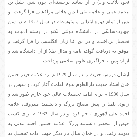
نحو، بلاغت و...) را از اساتید برجسته‌ای چون شیخ جلیل بن
محمد عینی و علامه تقی الدین هلالی مراکشی فرا گرفت، و
پس از تمام دوره ابتدائی و متوسطه در سال 1927 م در سن
چهارده‌سالگی در دانشگاه دولتی لکنو در رشته ادبیات به
تحصیل پرداخت، و در این اثنا زبان انگلیسی را فرا گرفت و
موفق به دریافت گواهی‌نامه و مدال طلا از آن دانشگاه شد و
از آن پس به فراگیری علوم اسلامی پرداخت.
ایشان دروس حدیث را در سال 1929 م نزد علامه حیدر حسن
خان استاد حدیث دارالعلوم ندوة العلماء آغاز کرد، و سپس در
سال 1930 م برای ادامه تحصیلات عالی خود عازم لاهور شد و
زانوی تلمذ را پیش مصلح بزرگ و دانشمند معروف، علامه
احمد علی لاهوری / خم کرد، و در سال 1932 م برای کسب
فیض از محضر دانشمند بزرگ علامه حسین احمد مدنی به
دیوبند رفت، و در همان سال بار دیگر جهت ادامه تحصیل به