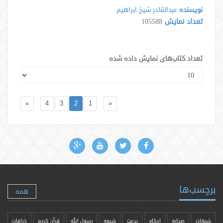
نویسنده
عبدالقادر شیخ ابراهیم
تعداد نمایش
105588
تعداد کتاب‌های نمایش داده شده
»
4
3
2
1
«
برچسب‌ها
همه
شبهات
صحابه
احکام
بدعت
شیعه
رسول الله
قرآن کریم
خرافات