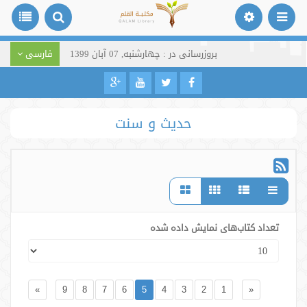
بروزرسانی در : چهارشنبه, 07 آبان 1399
فارسی
حدیث و سنت
تعداد کتاب‌های نمایش داده شده
»
9
8
7
6
5
4
3
2
1
«