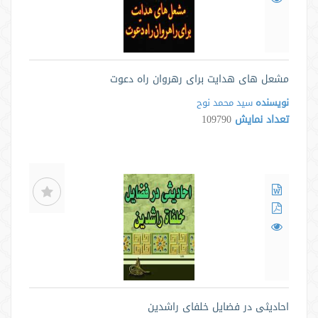
مشعل های هدایت برای رهروان راه دعوت
نویسنده
سید محمد نوح
تعداد نمایش
109790
احادیثی در فضایل خلفای راشدین