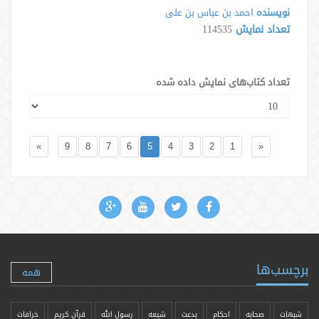
نویسنده
احمد بن عباس بن علی
تعداد نمایش
114535
تعداد کتاب‌های نمایش داده شده
»
9
8
7
6
5
4
3
2
1
«
برچسب‌ها
همه
شبهات
صحابه
احکام
بدعت
شیعه
رسول الله
قرآن کریم
خرافات