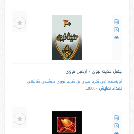
چهل حدیث نبوی - اربعین نووی
نویسنده
ابی زکریا یحیی بن شرف نووی دمشقی شافعی
تعداد نمایش
128687