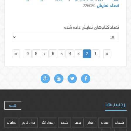
تعداد نمایش
226080
تعداد کتاب‌های نمایش داده شده
»
9
8
7
6
5
4
3
2
1
«
برچسب‌ها
همه
شبهات
صحابه
احکام
بدعت
شیعه
رسول الله
قرآن کریم
خرافات