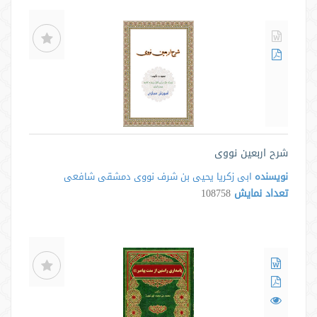
شرح اربعین نووی
نویسنده
ابی زکریا یحیی بن شرف نووی دمشقی شافعی
تعداد نمایش
108758