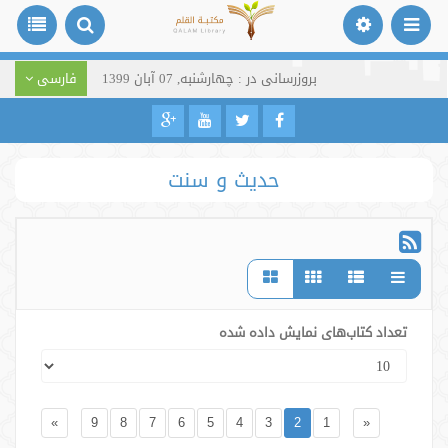
بروزرسانی در : چهارشنبه, 07 آبان 1399
فارسی
حدیث و سنت
تعداد کتاب‌های نمایش داده شده
»
9
8
7
6
5
4
3
2
1
«