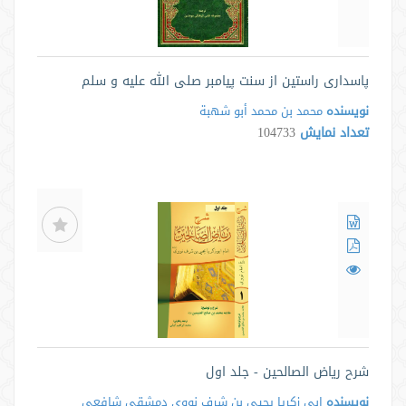
پاسداری راستین از سنت پیامبر صلی الله علیه و سلم
نویسنده
محمد بن محمد أبو شهبة
تعداد نمایش
104733
شرح ریاض الصالحین - جلد اول
نویسنده
ابی زکریا یحیی بن شرف نووی دمشقی شافعی