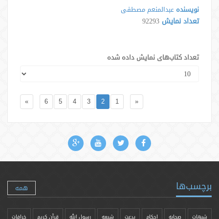
نویسنده
عبدالمنعم مصطفى
تعداد نمایش
92293
تعداد کتاب‌های نمایش داده شده
»
6
5
4
3
2
1
«
برچسب‌ها
همه
شبهات
صحابه
احکام
بدعت
شیعه
رسول الله
قرآن کریم
خرافات