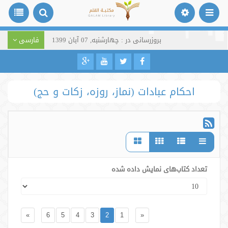
بروزرسانی در : چهارشنبه, 07 آبان 1399
فارسی
احکام عبادات (نماز، روزه، زکات و حج)
تعداد کتاب‌های نمایش داده شده
»
6
5
4
3
2
1
«