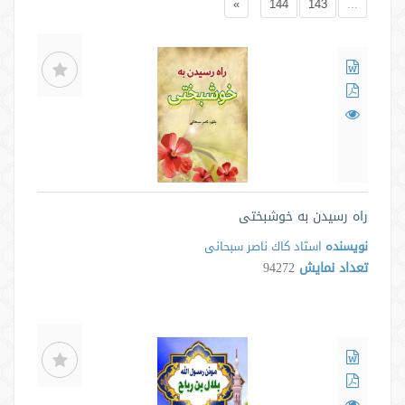
»
144
143
...
راه رسیدن به خوشبختی
نویسنده
استاد كاك ناصر سبحانی
تعداد نمایش
94272