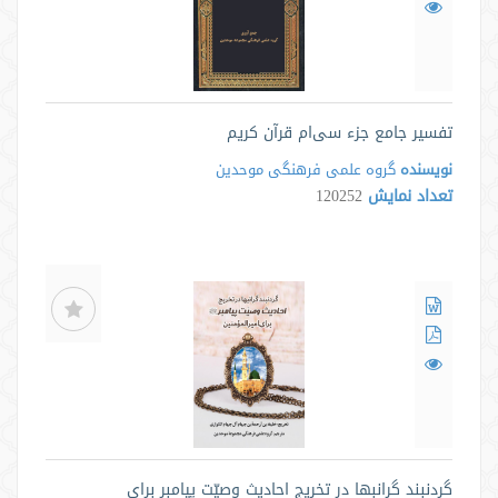
تفسیر جامع جزء سی‌ام قرآن کریم
نویسنده
گروه علمی فرهنگی موحدین
تعداد نمایش
120252
گردنبند گرانبها در تخریج احادیث وصیّت پیامبر برای