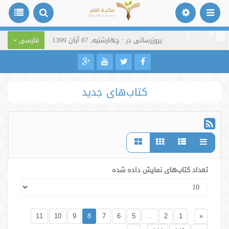
بروزرسانی در : چهارشنبه, 07 آبان 1399
فارسی
کتاب‌های جدید
تعداد کتاب‌های نمایش داده شده
11
10
9
8
7
6
5
...
2
1
«