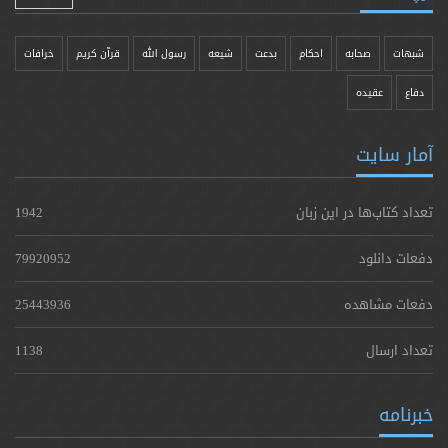
شبهات
صحابه
احکام
بدعت
شیعه
رسول الله
قرآن کریم
خرافات
دفاع
عقیده
آمار سایت
تعداد کتاب‌ها در این زبان
1942
دفعات دانلود
79920952
دفعات مشاهده
25443936
تعداد ارسال
1138
خبرنامه