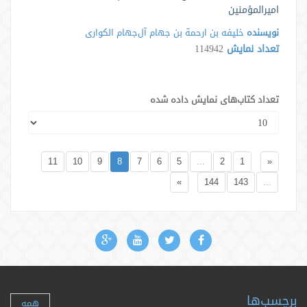
امیرالمؤمنین
نویسنده
خلیفه بن ارحمة بن جهام آل‌جهام الکواری
تعداد نمایش
114942
تعداد کتاب‌های نمایش داده شده
11
10
9
8
7
6
5
...
2
1
«
»
144
143
...
برچسب‌ها
همه