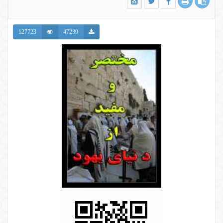
127723
47239