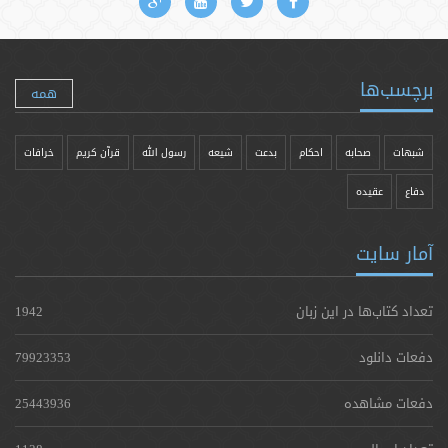
برچسب‌ها
همه
شبهات
صحابه
احکام
بدعت
شیعه
رسول الله
قرآن کریم
خرافات
دفاع
عقیده
آمار سایت
تعداد کتاب‌ها در این زبان
1942
دفعات دانلود
79923353
دفعات مشاهده
25443936