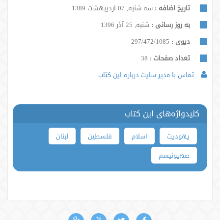
تاریخ اضافه :
سه شنبه, 07 اردیبهشت 1389
به روز رسانی :
شنبه, 25 آذر 1396
دیوی :
297/472/1085
تعداد صفحات :
38
تماس با مدیر سایت درباره این کتاب
کلیدواژه‌های این کتاب
یهودیت
اسلام
فلسطین
لبنان
صهیونیسم