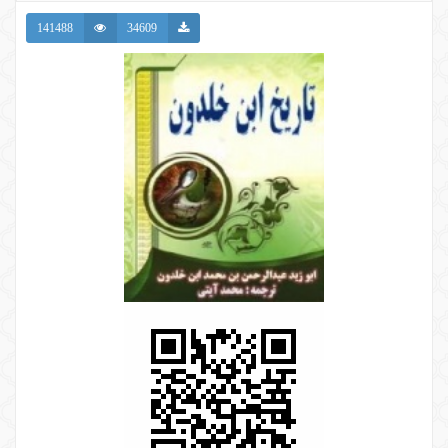
141488
34609