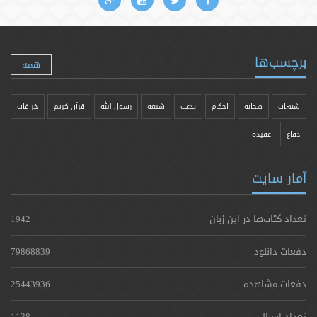
برچسب‌ها
همه
شبهات
صحابه
احکام
بدعت
شیعه
رسول الله
قرآن کریم
خرافات
دفاع
عقیده
آمار سایت
تعداد کتاب‌ها در این زبان
1942
دفعات دانلود
79868839
دفعات مشاهده
25443936
تعداد ارسال
1138