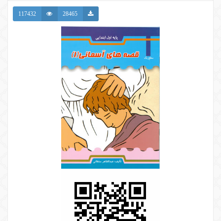
117432
28465