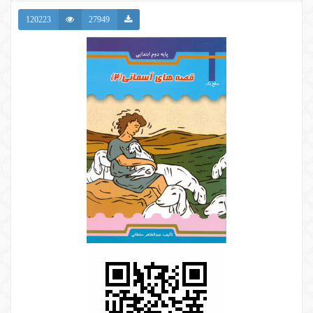
120223
27949