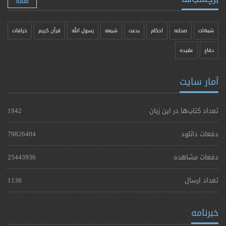
همه
شبهات
صحابه
احکام
بدعت
شیعه
رسول الله
قرآن کریم
خرافات
دفاع
عقیده
آمار سایت
تعداد کتاب‌ها در این زبان
1942
دفعات دانلود
79826404
دفعات مشاهده
25443936
تعداد ارسال
1138
خبرنامه