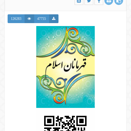
126283
47755