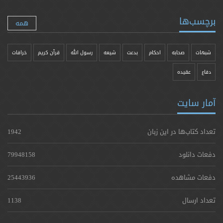
برچسب‌ها
همه
شبهات
صحابه
احکام
بدعت
شیعه
رسول الله
قرآن کریم
خرافات
دفاع
عقیده
آمار سایت
تعداد کتاب‌ها در این زبان
1942
دفعات دانلود
79948158
دفعات مشاهده
25443936
تعداد ارسال
1138