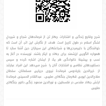
شرح وقایع زندگی و افتخارات چهار تن از فرماندهان شجاع و شیردلِ
لشگر اسلام در طول تاریخ است. هدف از نگارش این اثر، آن است که
خوانندگان با دلیرمردی‌ها و شجاعتهای این سربازان دین آشنا سازد تا
همواره الگویی ارزشمند برای جهاد و ایثار باشند. نویسنده در آغاز به
نسب و پیشینۀ خانوادگی هر یک از ایشان اشاره کرده و سپس
دستاوردهای نظامی و افتخارات آنان را شرح می‌دهد. این افراد عبارتند
از: خیرالدین باربادوس فرماندۀ نیروی دریایی مسلمانان، سلطان
صلاح‌الدین ایوبی قهرمان جنگهای صلیبی، عبدالقادر الحسینی فرماندۀ
ارتش جهاد مقدس در فلسطین، و نورالدین محمود زنگی دلاور جنگهای
صلیبی.