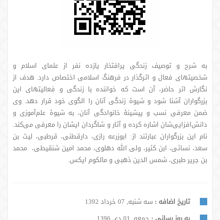
به شرح و توصیف زندگی پرافتخار یازده نفر از علمای اسلام و
شخصیتهای فعال و اثرگذار در فرهنگ اسلامی اختصاص دارد. هدف از
نگارش اثر حاضر، آن است که خواننده با زندگی و فعالیتهای این
بزرگواران آشنا شود و شیوۀ زندگی آنان را الگوی خود قرار دهد. وی
ضمن معرفی نسب و پیشینۀ خانوادگی آنان، به شیوۀ علم‌آموزی و
دانش‌افزایی‌شان اشاره کرده و آثار و شاگردان ایشان را معرفی می‌کند.
نام این بزرگواران عبارتند از: ابوزرعه رازی، دارقطنی، قرطبی، لیث بن
سعد، نسائی، ابن کثیر، ولی الله دهلوی، محمد امین شنقیطی، محمد
بن جریر طبری، شمس الدین ذهبی و مالکوم ایکس.
تاریخ اضافه :
سه شنبه, 07 خرداد 1392
به روز رسانی :
جمعه, 01 دی 1396