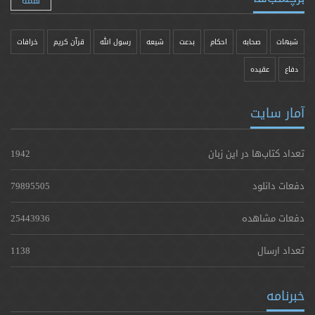
همه
شبهات
صحابه
احکام
بدعت
شیعه
رسول الله
قرآن کریم
خرافات
دفاع
عقیده
آمار سایت
تعداد کتاب‌ها در این زبان
1942
دفعات دانلود
79895505
دفعات مشاهده
25443936
تعداد ارسال
1138
خبرنامه