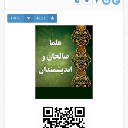
118581
44872