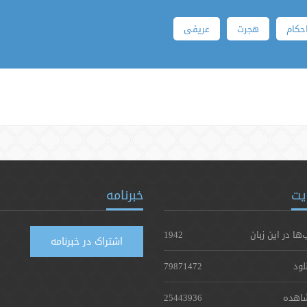
حکام
هجرت
عریفی
یت
خبرنامه
‌ها در این زبان
1942
اشتراک در خبرنامه
لود
79871472
اهده
25443936