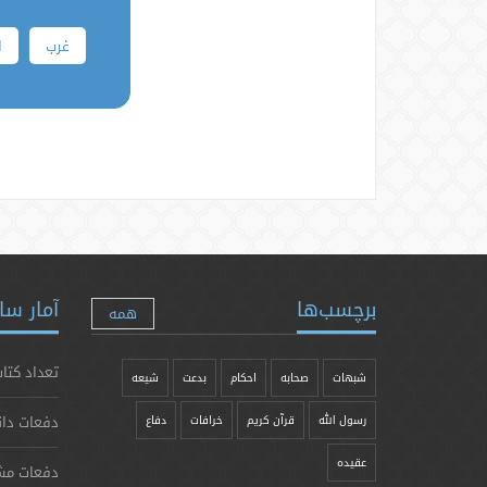
غرب
ا
برچسب‌ها
آمار سا
همه
تعداد کتاب
شبهات
صحابه
احکام
بدعت
شیعه
دفعات دان
رسول الله
قرآن کریم
خرافات
دفاع
عقیده
دفعات مش