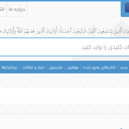
درباره ما
اشت
ادِ ٱلَّذِينَ يَسۡتَمِعُونَ ٱلۡقَوۡلَ فَيَتَّبِعُونَ أَحۡسَنَهُۥٓۚ أُوْلَٰٓئِكَ ٱلَّذِينَ هَدَىٰهُمُ ٱللَّهُۖ وَأُوْلَٰٓئِكَ ه
جدید
کتاب‌های به‌روز شده
مولفین
مترجمین
اخبار و مقالات
نرم‌افزارها