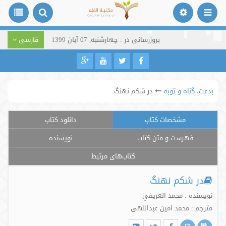
بروزرسانی در : چهارشنبه, 07 آبان 1399
فارسی
بدعت، گناه و توبه
در شکم نهنگ
مشخصات کتاب
دانلود کتاب
فهرست و متن کتاب
نویسنده
کتاب‌های مرتبط
در شکم نهنگ
نویسنده : محمد العريفي
مترجم : محمد امین عبداللهی