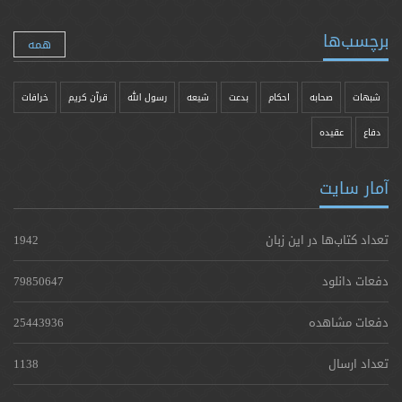
برچسب‌ها
همه
شبهات
صحابه
احکام
بدعت
شیعه
رسول الله
قرآن کریم
خرافات
دفاع
عقیده
آمار سایت
تعداد کتاب‌ها در این زبان
1942
دفعات دانلود
79850647
دفعات مشاهده
25443936
تعداد ارسال
1138