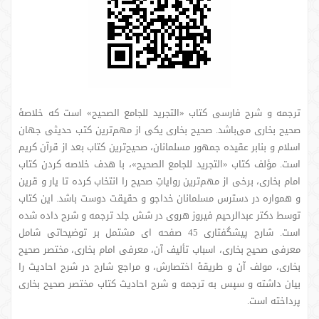
ترجمه و شرح فارسی کتاب «التجرید للجامع الصحیح» است که خلاصۀ
صحیح بخاری می‌باشد. صحیح بخاری یکی از مهم‌ترین کتب حدیثی جهان
اسلام و بنابر عقیده جمهور مسلمانان، صحیح‌ترین کتاب بعد از قرآن کریم
است. مؤلف کتاب «التجرید للجامع الصحیح»، با هدف خلاصه کردن کتاب
امام بخاری، برخی از مهم‌ترین روایاتِ صحیح را انتخاب کرده تا یار و قرین
و همواره در دسترس مسلمانان خداجو و حقیقت دوست باشد. این کتاب
توسط دکتر عبدالرحیم فیروز هروی در شش جلد ترجمه و شرح داده شده
است. شارح پیشگفتاری 45 صفحه ای مشتمل بر توضیحاتی شامل
معرفی صحیح بخاری، اسباب تألیف آن، معرفی امام بخاری، مختصر صحیح
بخاری، مولف آن و طریقۀ اختصارش، و مراجع شارح در شرح احادیث را
بیان داشته و سپس به ترجمه و شرح احادیث کتاب مختصر صحیح بخاری
پرداخته است.