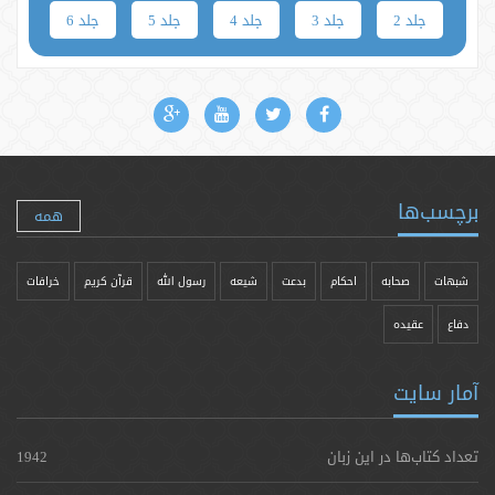
جلد 2
جلد 3
جلد 4
جلد 5
جلد 6
برچسب‌ها
همه
شبهات
صحابه
احکام
بدعت
شیعه
رسول الله
قرآن کریم
خرافات
دفاع
عقیده
آمار سایت
تعداد کتاب‌ها در این زبان
1942