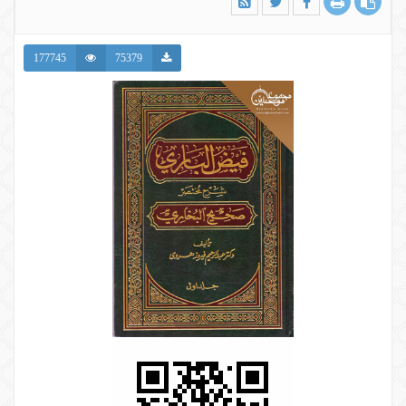
177745
75379