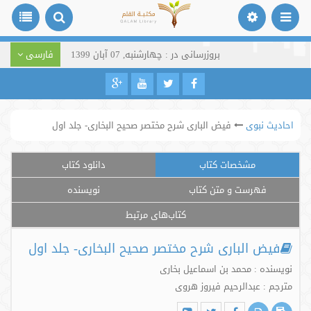
بروزرسانی در : چهارشنبه, 07 آبان 1399
فارسی
احادیث نبوی
فیض الباری شرح مختصر صحیح البخاری- جلد اول
مشخصات کتاب
دانلود کتاب
فهرست و متن کتاب
نویسنده
کتاب‌های مرتبط
فیض الباری شرح مختصر صحیح البخاری- جلد اول
نویسنده : محمد بن اسماعیل بخاری
مترجم : عبدالرحیم فیروز هروی