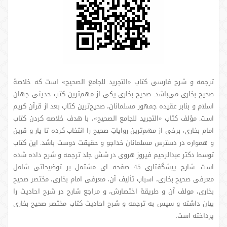
ترجمه و شرح فارسی کتاب «التجرید للجامع الصحیح» است که خلاصۀ
صحیح بخاری می‌باشد. صحیح بخاری یکی از مهم‌ترین کتب حدیثی جهان
اسلام و بنابر عقیده جمهور مسلمانان، صحیح‌ترین کتاب بعد از قرآن کریم
است. مؤلف کتاب «التجرید للجامع الصحیح»، با هدف خلاصه کردن کتاب
امام بخاری، برخی از مهم‌ترین روایاتِ صحیح را انتخاب کرده تا یار و قرین
و همواره در دسترس مسلمانان خداجو و حقیقت دوست باشد. این کتاب
توسط دکتر عبدالرحیم فیروز هروی در شش جلد ترجمه و شرح داده شده
است. شارح پیشگفتاری 45 صفحه ای مشتمل بر توضیحاتی شامل
معرفی صحیح بخاری، اسباب تألیف آن، معرفی امام بخاری، مختصر صحیح
بخاری، مولف آن و طریقۀ اختصارش، و مراجع شارح در شرح احادیث را
بیان داشته و سپس به ترجمه و شرح احادیث کتاب مختصر صحیح بخاری
پرداخته است.