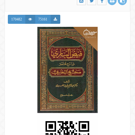
170482
75161