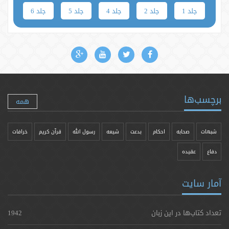
جلد 1
جلد 2
جلد 4
جلد 5
جلد 6
برچسب‌ها
همه
شبهات
صحابه
احکام
بدعت
شیعه
رسول الله
قرآن کریم
خرافات
دفاع
عقیده
آمار سایت
تعداد کتاب‌ها در این زبان
1942