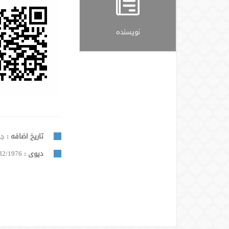
نویسنده
تاریخ اضافه :
جمعه, 
دیوی :
32/1976