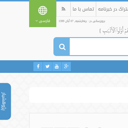
راک در خبرنامه
تماس با ما
فارسی
بروزرسانی در : چهارشنبه, 07 آبان 1399
ُمۡ أُوْلُواْ ٱلۡأَلۡبَٰبِ }
پژوهشیار