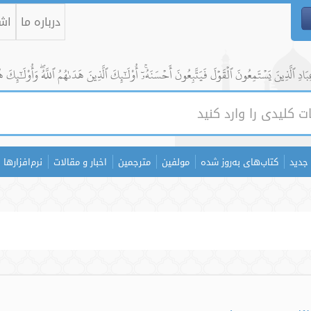
درباره ما
اشت
ادِ ٱلَّذِينَ يَسۡتَمِعُونَ ٱلۡقَوۡلَ فَيَتَّبِعُونَ أَحۡسَنَهُۥٓۚ أُوْلَٰٓئِكَ ٱلَّذِينَ هَدَىٰهُمُ ٱللَّهُۖ وَأُوْلَٰٓئِكَ ه
جدید
کتاب‌های به‌روز شده
مولفین
مترجمین
اخبار و مقالات
نرم‌افزارها