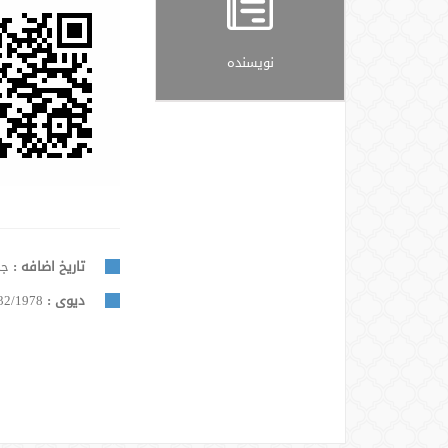
نویسنده
تاریخ اضافه :
جمعه, 
دیوی :
32/1978