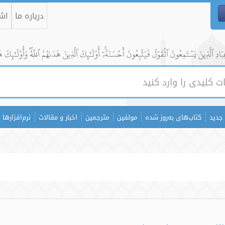
درباره ما
اشت
ادِ ٱلَّذِينَ يَسۡتَمِعُونَ ٱلۡقَوۡلَ فَيَتَّبِعُونَ أَحۡسَنَهُۥٓۚ أُوْلَٰٓئِكَ ٱلَّذِينَ هَدَىٰهُمُ ٱللَّهُۖ وَأُوْلَٰٓئِكَ ه
جدید
کتاب‌های به‌روز شده
مولفین
مترجمین
اخبار و مقالات
نرم‌افزارها