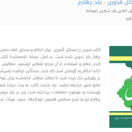
ئل قدوری - جلد چهارم
 الهى بلند شهرى ‌(مولانا)
لوچ
کتاب سیری در مسائل قُدوری، بیان احکام و مسایل فقه حنفی
چهار جلد تدوین شده است، در اصل، نسخۀ خلاصه‌شدۀ کتاب 
کردن فهم و استفاده از آن مرجع فقهی ارزشمند، مطالبش را ب
ارائه احکام به گونه‌ای است که باعث خستگی خواننده نمی‌شود. 
در پاورقی ذکر شده است تا اصالت مطالب ارائه‌شده برای خوا
منابع اصیل مراجعه نمایند. جلد نخست کتاب، به بحث دربارۀ فضا
نویسنده به موضوع «معاملات» پرداخته است. وی در جلد سوم اح
چهارم نیز به شرح مسایلی همچون خوراکیها، حدود، میراث، ش