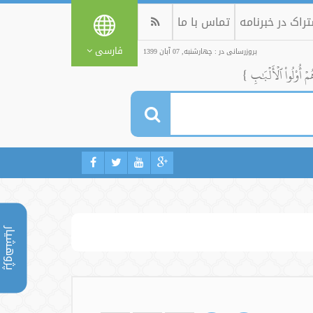
راک در خبرنامه
تماس با ما
فارسی
بروزرسانی در : چهارشنبه, 07 آبان 1399
ُمۡ أُوْلُواْ ٱلۡأَلۡبَٰبِ }
پژوهشیار