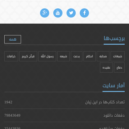
برچسب‌ها
همه
شبهات
صحابه
احکام
بدعت
شیعه
رسول الله
قرآن کریم
خرافات
دفاع
عقیده
آمار سایت
تعداد کتاب‌ها در این زبان
1942
دفعات دانلود
79843649
دفعات مشاهده
25443936