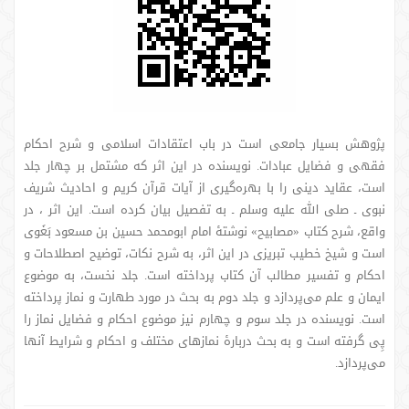
پژوهش بسیار جامعی است در باب اعتقادات اسلامی و شرح احکام
فقهی و فضایل عبادات. نویسنده در این اثر که مشتمل بر چهار جلد
است، عقاید دینی را با بهره‌گیری از آیات قرآن کریم و احادیث شریف
نبوی ـ صلی الله علیه وسلم ـ به تفصیل بیان کرده است. این اثر ، در
واقع، شرح کتاب «مصابیح» نوشتۀ امام ابومحمد حسین بن مسعود بَغَوی
است و شیخ خطیب تبریزی در این اثر، به شرح نکات، توضیح اصطلاحات و
احکام و تفسیر مطالب آن کتاب پرداخته است. جلد نخست، به موضوع
ایمان و علم می‌پردازد و جلد دوم به بحث در مورد طهارت و نماز پرداخته
است. نویسنده در جلد سوم و چهارم نیز موضوع احکام و فضایل نماز را
پِی گرفته است و به بحث دربارۀ نمازهای مختلف و احکام و شرایط آنها
می‌پردازد.