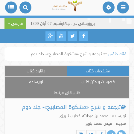
بروزرسانی در : چهارشنبه, 07 آبان 1399
فارسی
فقه حنفی
ترجمه و شرح «مشکوة المصابیح»- جلد دوم
مشخصات کتاب
دانلود کتاب
فهرست و متن کتاب
نویسنده
کتاب‌های مرتبط
ترجمه و شرح «مشکوة المصابیح»- جلد دوم
نویسنده : محمد بن عبدالله خطیب تبریزی
مترجم : فیض محمد بلوچ