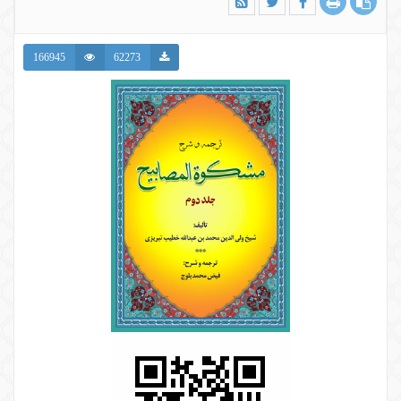
166945
62273