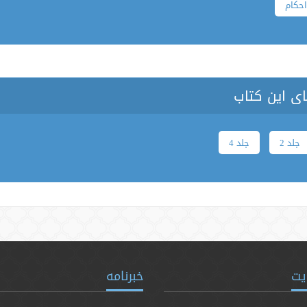
حکام
ی این کتاب
جلد 2
جلد 4
یت
خبرنامه