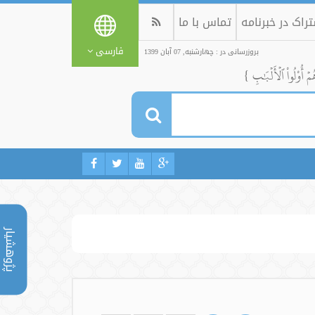
راک در خبرنامه
تماس با ما
فارسی
بروزرسانی در : چهارشنبه, 07 آبان 1399
ُمۡ أُوْلُواْ ٱلۡأَلۡبَٰبِ }
پژوهشیار