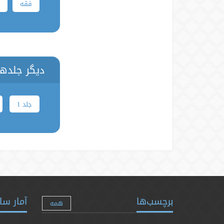
فقه
ا
دیگر جلدها
جلد 1
برچسب‌ها
آمار سا
همه