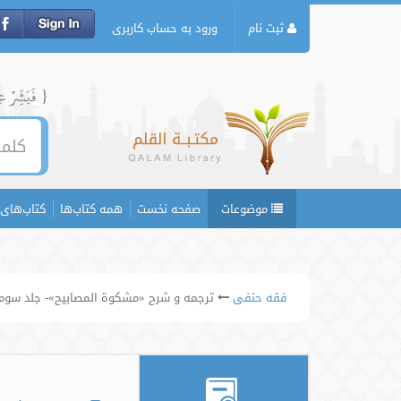
ثبت نام
ورود به حساب کاربری
{ فَبَشِّرۡ عِبَ
موضوعات
صفحه نخست
همه کتاب‌ها
کتاب‌های 
فقه حنفی
ترجمه و شرح «مشکوة المصابیح»- جلد سوم