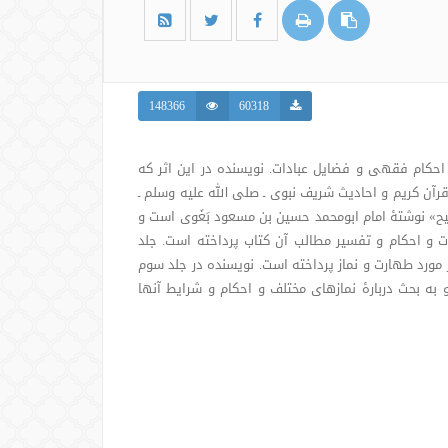
148366
60318
حکام فقهی و فضایل عبادات. نویسنده در این اثر که
قرآن کریم و احادیث شریف نبوی ـ صلی الله علیه وسلم ـ
بیح» نوشتۀ امام ابومحمد حسین بن مسعود بَغَوی است و
ت و احکام و تفسیر مطالب آن کتاب پرداخته است. جلد
 مورد طهارت و نماز پرداخته است. نویسنده در جلد سوم
 به بحث دربارۀ نمازهای مختلف و احکام و شرایط آنها