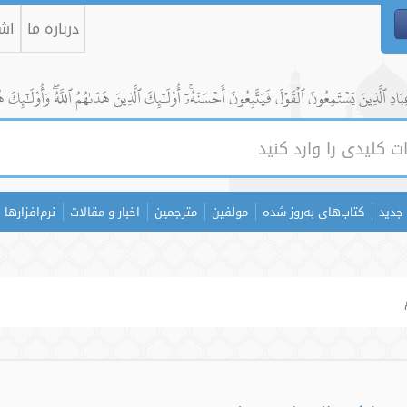
درباره ما
اشت
ادِ ٱلَّذِينَ يَسۡتَمِعُونَ ٱلۡقَوۡلَ فَيَتَّبِعُونَ أَحۡسَنَهُۥٓۚ أُوْلَٰٓئِكَ ٱلَّذِينَ هَدَىٰهُمُ ٱللَّهُۖ وَأُوْلَٰٓئِكَ ه
جدید
کتاب‌های به‌روز شده
مولفین
مترجمین
اخبار و مقالات
نرم‌افزارها