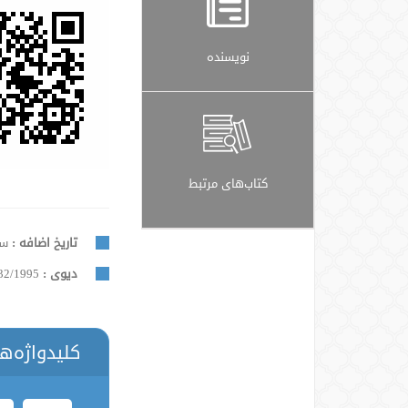
نویسنده
کتاب‌های مرتبط
تاریخ اضافه :
سه شن
دیوی :
32/1995
کلیدواژه‌ه