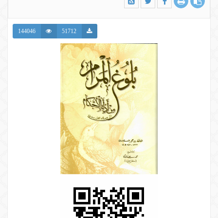
144046
51712