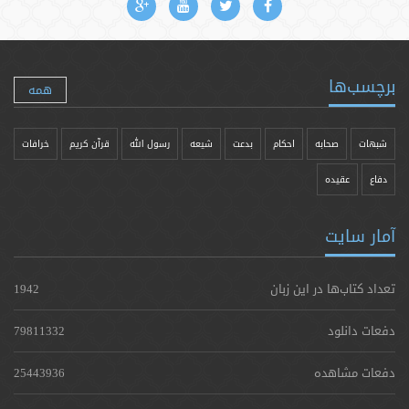
برچسب‌ها
همه
شبهات
صحابه
احکام
بدعت
شیعه
رسول الله
قرآن کریم
خرافات
دفاع
عقیده
آمار سایت
تعداد کتاب‌ها در این زبان
1942
دفعات دانلود
79811332
دفعات مشاهده
25443936