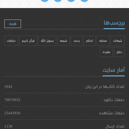
برچسب‌ها
همه
شبهات
صحابه
احکام
بدعت
شیعه
رسول الله
قرآن کریم
خرافات
دفاع
عقیده
آمار سایت
تعداد کتاب‌ها در این زبان
1942
دفعات دانلود
79870932
دفعات مشاهده
25443936
تعداد ارسال
1138