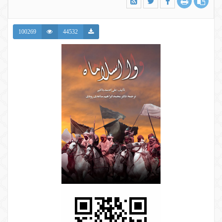
100269
44532