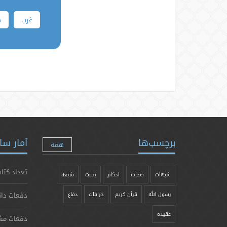
غرب
م
برچسب‌ها
آمار سا
همه
تعداد کتاب
شبهات
صحابه
احکام
بدعت
شیعه
دفعات دان
رسول الله
قرآن کریم
خرافات
دفاع
عقیده
دفعات مش