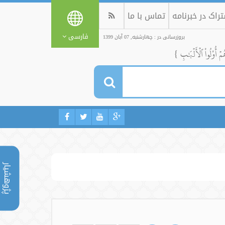
راک در خبرنامه
تماس با ما
فارسی
بروزرسانی در : چهارشنبه, 07 آبان 1399
ُمۡ أُوْلُواْ ٱلۡأَلۡبَٰبِ }
پژوهشیار