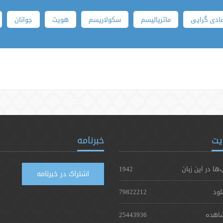
ادی گرایی
ماتریالیسم
سکولاریسم
هویت
جوانان
یت
خبرنامه
‌ها در این زبان
1942
اشتراک در خبرنامه
لود
79822212
اهده
25443936