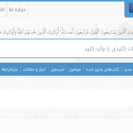
درباره ما
اشت
ادِ ٱلَّذِينَ يَسۡتَمِعُونَ ٱلۡقَوۡلَ فَيَتَّبِعُونَ أَحۡسَنَهُۥٓۚ أُوْلَٰٓئِكَ ٱلَّذِينَ هَدَىٰهُمُ ٱللَّهُۖ وَأُوْلَٰٓئِكَ ه
جدید
کتاب‌های به‌روز شده
مولفین
مترجمین
اخبار و مقالات
نرم‌افزارها