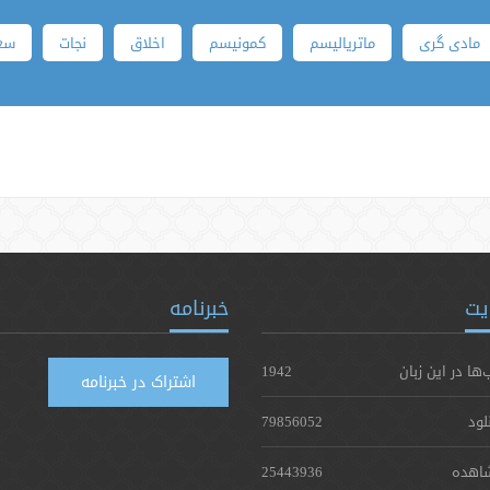
مادی گری
ماتریالیسم
کمونیسم
اخلاق
نجات
سع
یت
خبرنامه
‌ها در این زبان
1942
اشتراک در خبرنامه
لود
79856052
اهده
25443936