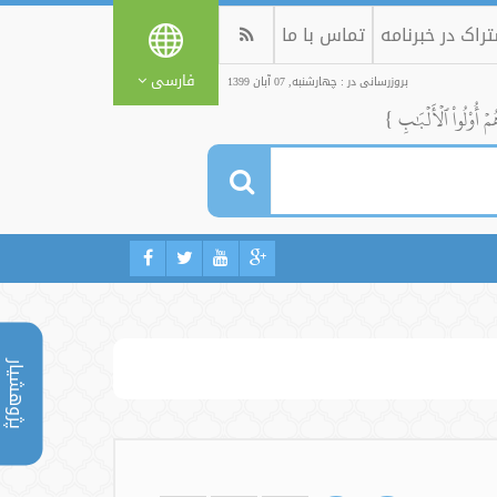
راک در خبرنامه
تماس با ما
فارسی
بروزرسانی در : چهارشنبه, 07 آبان 1399
ُمۡ أُوْلُواْ ٱلۡأَلۡبَٰبِ }
پژوهشیار