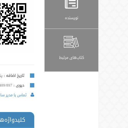
نویسنده
کتاب‌های مرتبط
تاریخ اضافه :
پنجشن
دیوی :
489/897
تماس با مدیر سایت
کلیدواژه‌ه