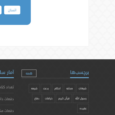
انسان
برچسب‌ها
آمار سا
همه
تعداد کتاب
شبهات
صحابه
احکام
بدعت
شیعه
دفعات دان
رسول الله
قرآن کریم
خرافات
دفاع
عقیده
دفعات مش