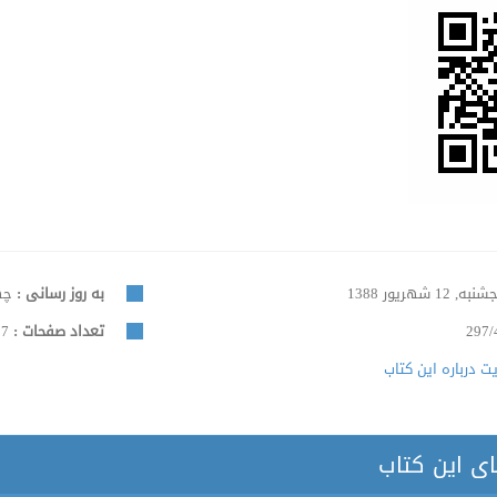
به, 12 شهریور 1388
به روز رسانی :
چهارش
297/
تعداد صفحات :
287
 درباره این کتاب
ای این کتاب