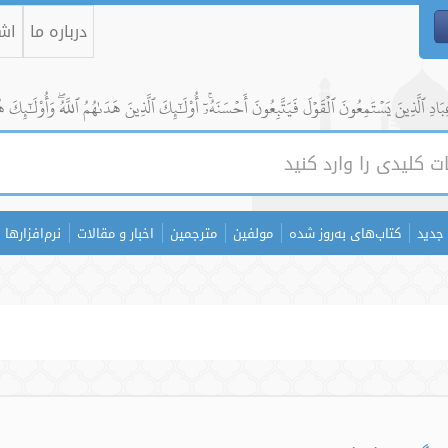
درباره ما
اشت
ادِ ٱلَّذِينَ يَسۡتَمِعُونَ ٱلۡقَوۡلَ فَيَتَّبِعُونَ أَحۡسَنَهُۥٓۚ أُوْلَٰٓئِكَ ٱلَّذِينَ هَدَىٰهُمُ ٱللَّهُۖ وَأُوْلَٰٓئِكَ ه
جدید
کتاب‌های به‌روز شده
مولفین
مترجمین
اخبار و مقالات
نرم‌افزارها