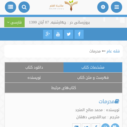
بروزرسانی در : چهارشنبه, 07 آبان 1399
فارسی
فقه عام
محرمات
مشخصات کتاب
دانلود کتاب
فهرست و متن کتاب
نویسنده
کتاب‌های مرتبط
محرمات
نویسنده : محمد صالح المنجد
مترجم : عبدالقدوس دهقان