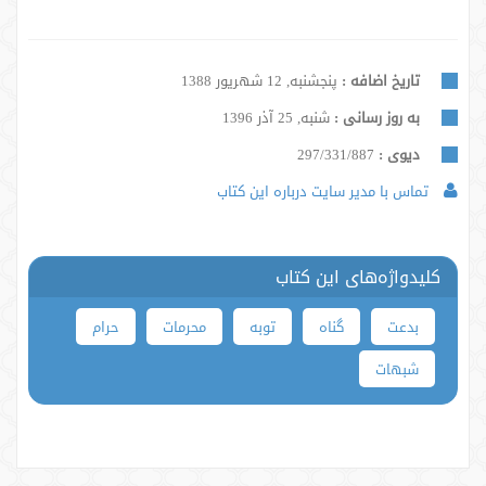
تاریخ اضافه :
پنجشنبه, 12 شهریور 1388
به روز رسانی :
شنبه, 25 آذر 1396
دیوی :
297/331/887
تماس با مدیر سایت درباره این کتاب
کلیدواژه‌های این کتاب
بدعت
گناه
توبه
محرمات
حرام
شبهات