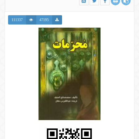
111337
47195