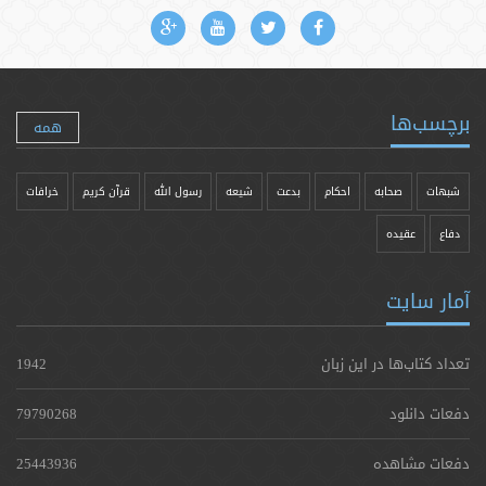
برچسب‌ها
همه
شبهات
صحابه
احکام
بدعت
شیعه
رسول الله
قرآن کریم
خرافات
دفاع
عقیده
آمار سایت
تعداد کتاب‌ها در این زبان
1942
دفعات دانلود
79790268
دفعات مشاهده
25443936