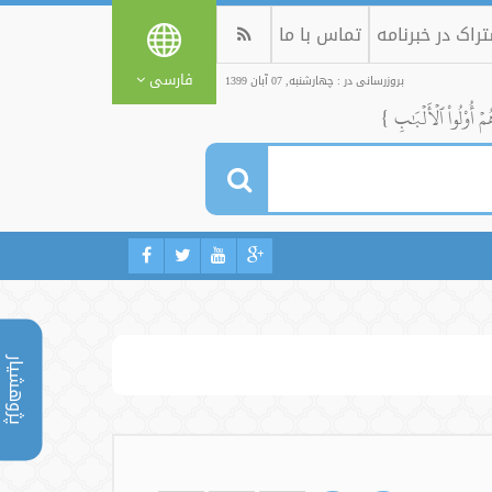
راک در خبرنامه
تماس با ما
فارسی
بروزرسانی در : چهارشنبه, 07 آبان 1399
ُمۡ أُوْلُواْ ٱلۡأَلۡبَٰبِ }
پژوهشیار