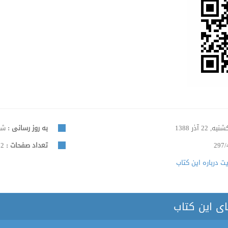
به, 22 آذر 1388
به روز رسانی :
شنبه, 5
297/
تعداد صفحات :
462
 درباره این کتاب
ای این کتاب