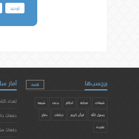
توحید
برچسب‌ها
آمار سا
همه
تعداد کتاب
شبهات
صحابه
احکام
بدعت
شیعه
دفعات دان
رسول الله
قرآن کریم
خرافات
دفاع
عقیده
دفعات مش