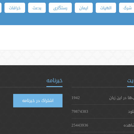
شرک
الهیات
ایمان
رستگاری
بدعت
خرافات
یت
خبرنامه
‌ها در این زبان
1942
اشتراک در خبرنامه
لود
79874383
اهده
25443936