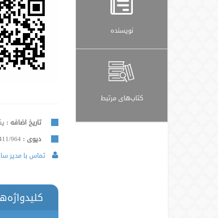
نویسنده
کتاب‌های مرتبط
تاریخ اضافه :
یکشن
دیوی :
411/964
تماس با مدیر سایت
کلیدواژه‌ه