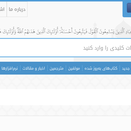
درباره ما
اشت
ادِ ٱلَّذِينَ يَسۡتَمِعُونَ ٱلۡقَوۡلَ فَيَتَّبِعُونَ أَحۡسَنَهُۥٓۚ أُوْلَٰٓئِكَ ٱلَّذِينَ هَدَىٰهُمُ ٱللَّهُۖ وَأُوْلَٰٓئِكَ ه
جدید
کتاب‌های به‌روز شده
مولفین
مترجمین
اخبار و مقالات
نرم‌افزارها