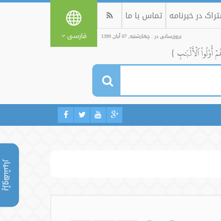
راک در خبرنامه
تماس با ما
فارسی
بروزرسانی در : چهارشنبه, 07 آبان 1399
ُمۡ أُوْلُواْ ٱلۡأَلۡبَٰبِ }
پژوهشیار