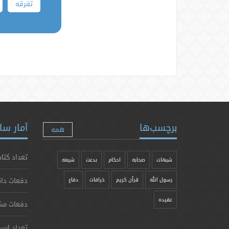
تفرقه
برچسب‌ها
آمار سا
همه
تعداد کتاب
شبهات
صحابه
احکام
بدعت
شیعه
دفعات دان
رسول الله
قرآن کریم
خرافات
دفاع
عقیده
دفعات مش
تعداد ارس