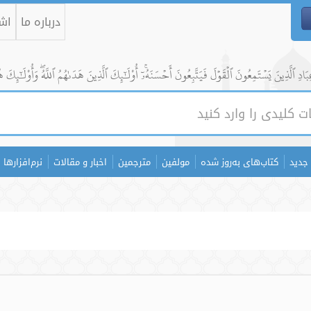
درباره ما
اشت
ادِ ٱلَّذِينَ يَسۡتَمِعُونَ ٱلۡقَوۡلَ فَيَتَّبِعُونَ أَحۡسَنَهُۥٓۚ أُوْلَٰٓئِكَ ٱلَّذِينَ هَدَىٰهُمُ ٱللَّهُۖ وَأُوْلَٰٓئِكَ ه
جدید
کتاب‌های به‌روز شده
مولفین
مترجمین
اخبار و مقالات
نرم‌افزارها