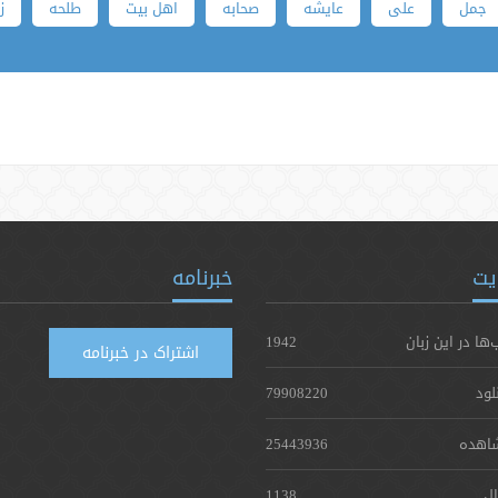
جمل
علی
عایشه
صحابه
اهل بیت
طلحه
ز
یت
خبرنامه
‌ها در این زبان
1942
اشتراک در خبرنامه
لود
79908220
اهده
25443936
ال
1138