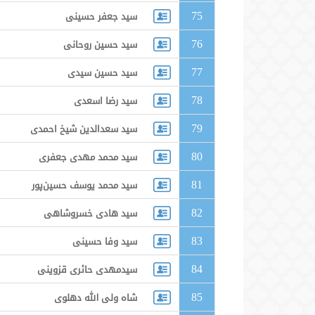
75
سید جعفر حسینی
76
سید حسین روحانی
77
سید حسین سیدی
78
سید رضا اسعدی
79
سید سعدالدین شیخ احمدی
80
سید محمد مهدی جعفری
81
سید محمد یوسف حسین‌پور
82
سید هادی خسروشاهی
83
سید وفا حسینی
84
سیدمهدی حائری قزوینی
85
شاه ولی الله دهلوی