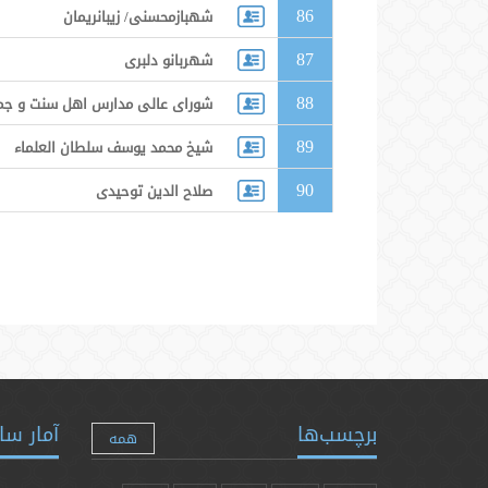
86
شهبازمحسنی/ زیبانریمان
87
شهربانو دلبری
88
شورای عالی مدارس اهل سنت و جما
89
شیخ محمد یوسف سلطان العلماء
90
صلاح الدین توحیدی
برچسب‌ها
آمار سا
همه