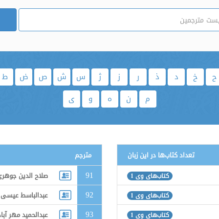
ح
خ
د
ذ
ر
ز
ژ
س
ش
ص
ض
ط
م
ن
ه
و
ی
تعداد کتاب‌ها در این زبان
مترجم
91
صلاح الدین جوهر
کتاب‌های وی 1
92
عبدالباسط عیسی ز
کتاب‌های وی 1
93
عبدالحمید مهر آبا
کتاب‌های وی 1