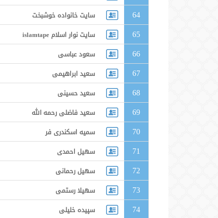
64
سایت خانواده خوشبخت
65
سایت نوار اسلام islamtape
66
سعود عباسی
67
سعید ابراهیمی
68
سعید حسینی
69
سعید فاضلی رحمه الله
70
سمیه اسکندری فر
71
سهیل احمدی
72
سهیل رحمانی
73
سهیلا رستمی
74
سپیده خلیلی