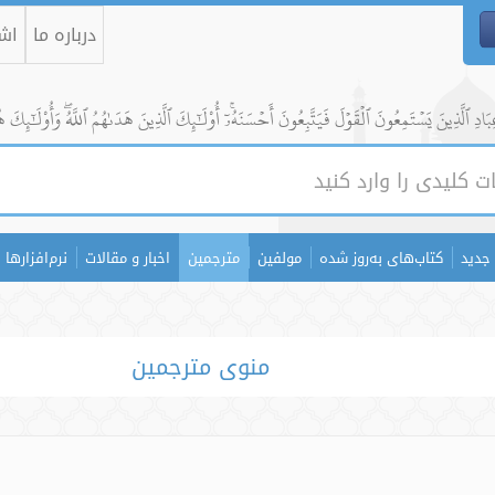
درباره ما
اشت
ادِ ٱلَّذِينَ يَسۡتَمِعُونَ ٱلۡقَوۡلَ فَيَتَّبِعُونَ أَحۡسَنَهُۥٓۚ أُوْلَٰٓئِكَ ٱلَّذِينَ هَدَىٰهُمُ ٱللَّهُۖ وَأُوْلَٰٓئِكَ ه
جدید
کتاب‌های به‌روز شده
مولفین
مترجمین
اخبار و مقالات
نرم‌افزارها
منوی مترجمین