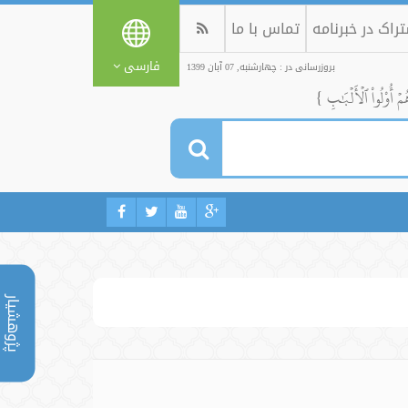
راک در خبرنامه
تماس با ما
فارسی
بروزرسانی در : چهارشنبه, 07 آبان 1399
ُمۡ أُوْلُواْ ٱلۡأَلۡبَٰبِ }
پژوهشیار