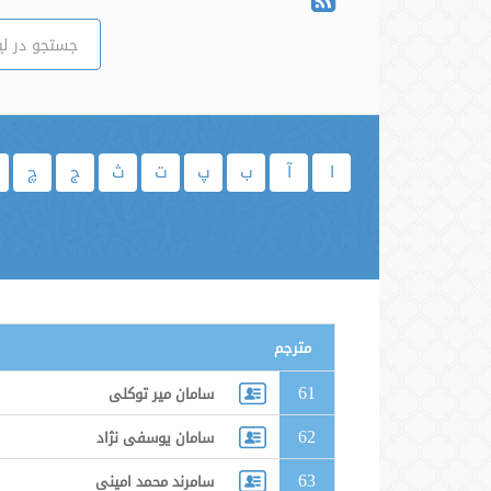
ا
آ
ب
پ
ت
ث
ج
چ
مترجم
61
سامان میر توکلی
62
سامان یوسفی نژاد
63
سامرند محمد امینی