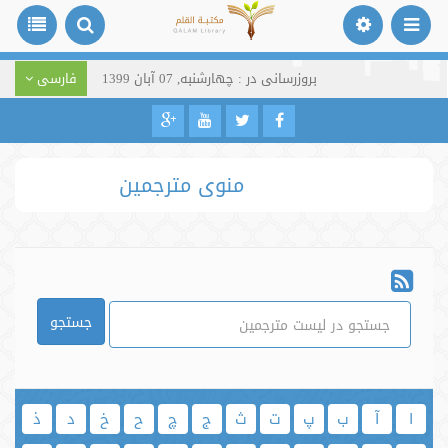
بروزرسانی در : چهارشنبه, 07 آبان 1399
فارسی
منوی مترجمین
جستجو
ا
آ
ب
پ
ت
ث
ج
چ
ح
خ
د
ذ