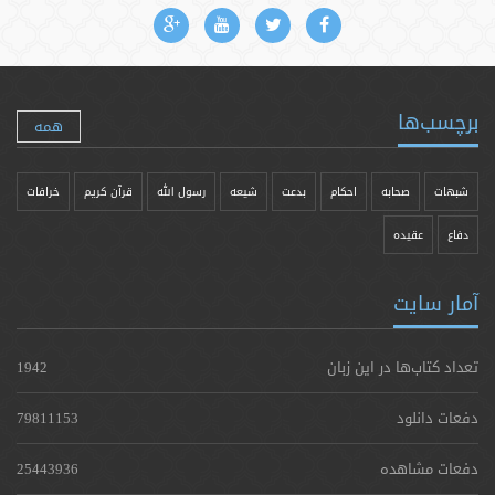
برچسب‌ها
همه
شبهات
صحابه
احکام
بدعت
شیعه
رسول الله
قرآن کریم
خرافات
دفاع
عقیده
آمار سایت
تعداد کتاب‌ها در این زبان
1942
دفعات دانلود
79811153
دفعات مشاهده
25443936