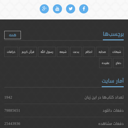
برچسب‌ها
همه
شبهات
صحابه
احکام
بدعت
شیعه
رسول الله
قرآن کریم
خرافات
دفاع
عقیده
آمار سایت
تعداد کتاب‌ها در این زبان
1942
دفعات دانلود
79885651
دفعات مشاهده
25443936