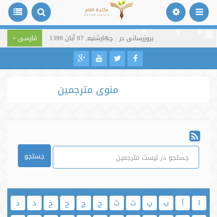
بروزرسانی در : چهارشنبه, 07 آبان 1399
فارسی
منوی مترجمین
جستجو
ا
آ
ب
پ
ت
ث
ج
چ
ح
خ
د
ذ