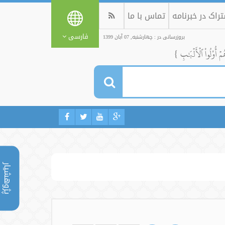
راک در خبرنامه
تماس با ما
فارسی
بروزرسانی در : چهارشنبه, 07 آبان 1399
ُمۡ أُوْلُواْ ٱلۡأَلۡبَٰبِ }
پژوهشیار