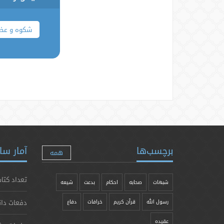
شکوه و عظ
برچسب‌ها
آمار سا
همه
تعداد کتاب
شبهات
صحابه
احکام
بدعت
شیعه
دفعات دان
رسول الله
قرآن کریم
خرافات
دفاع
عقیده