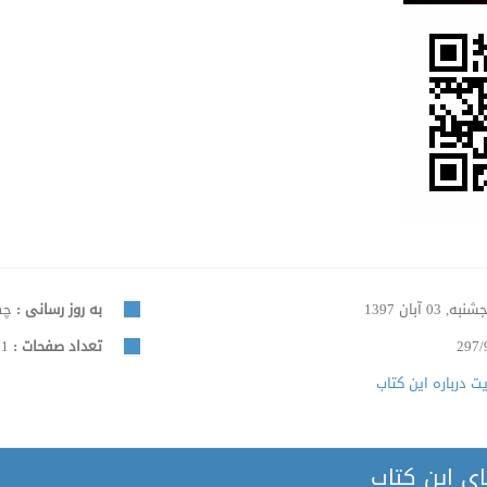
نبه, 03 آبان 1397
به روز رسانی :
چهارش
297/
تعداد صفحات :
51
 درباره این کتاب
ای این کتاب