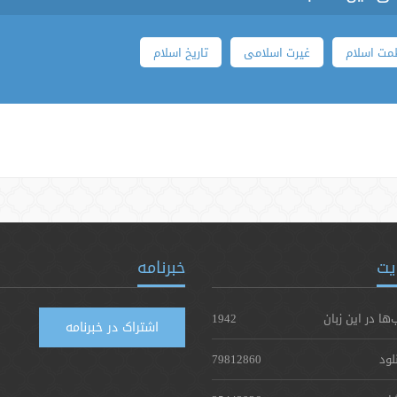
مت اسلام
غیرت اسلامی
تاریخ اسلام
یت
خبرنامه
‌ها در این زبان
1942
اشتراک در خبرنامه
لود
79812860