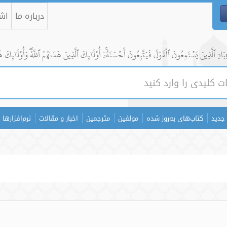
درباره ما
اشت
ادِ ٱلَّذِينَ يَسۡتَمِعُونَ ٱلۡقَوۡلَ فَيَتَّبِعُونَ أَحۡسَنَهُۥٓۚ أُوْلَٰٓئِكَ ٱلَّذِينَ هَدَىٰهُمُ ٱللَّهُۖ وَأُوْلَٰٓئِكَ ه
جدید
کتاب‌های به‌روز شده
مولفین
مترجمین
اخبار و مقالات
نرم‌افزارها