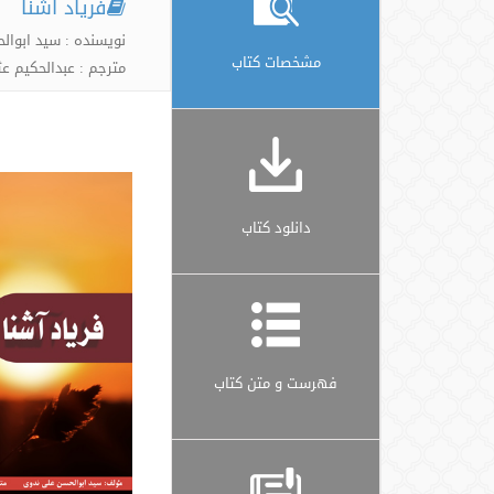
فریاد آشنا
نویسنده : سید ابوال
مشخصات کتاب
مترجم : عبدالحکیم ع
دانلود کتاب
فهرست و متن کتاب