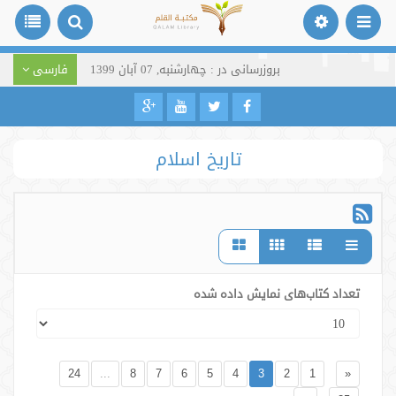
بروزرسانی در : چهارشنبه, 07 آبان 1399
فارسی
تاریخ اسلام
تعداد کتاب‌های نمایش داده شده
24
...
8
7
6
5
4
3
2
1
«