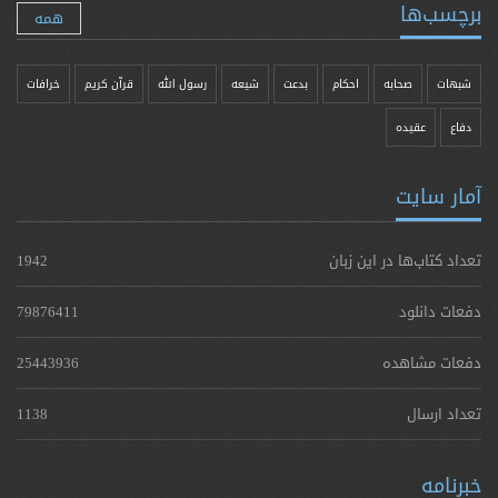
برچسب‌ها
همه
شبهات
صحابه
احکام
بدعت
شیعه
رسول الله
قرآن کریم
خرافات
دفاع
عقیده
آمار سایت
تعداد کتاب‌ها در این زبان
1942
دفعات دانلود
79876411
دفعات مشاهده
25443936
تعداد ارسال
1138
خبرنامه