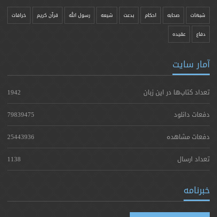
شبهات
صحابه
احکام
بدعت
شیعه
رسول الله
قرآن کریم
خرافات
دفاع
عقیده
آمار سایت
تعداد کتاب‌ها در این زبان
1942
دفعات دانلود
79839475
دفعات مشاهده
25443936
تعداد ارسال
1138
خبرنامه