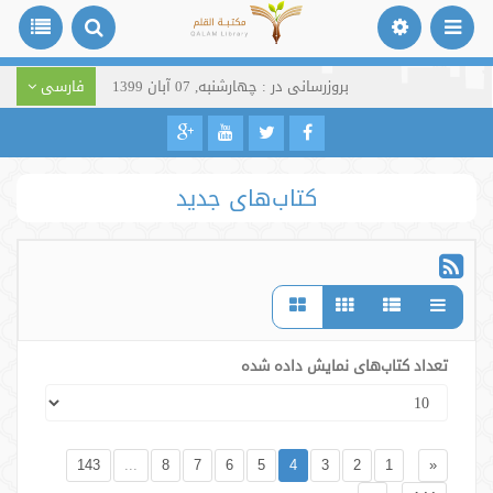
بروزرسانی در : چهارشنبه, 07 آبان 1399
فارسی
کتاب‌های جدید
تعداد کتاب‌های نمایش داده شده
143
...
8
7
6
5
4
3
2
1
«