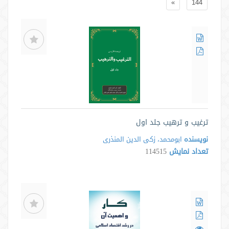
»
144
ترغیب و ترهیب جلد اول
نویسنده
ابومحمد، زکی الدین المنذری
تعداد نمایش
114515