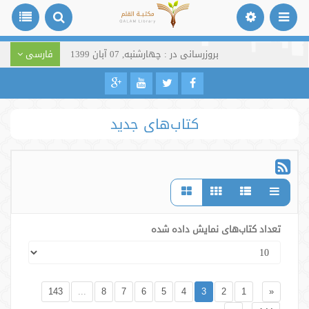
بروزرسانی در : چهارشنبه, 07 آبان 1399
فارسی
کتاب‌های جدید
تعداد کتاب‌های نمایش داده شده
143
...
8
7
6
5
4
3
2
1
«