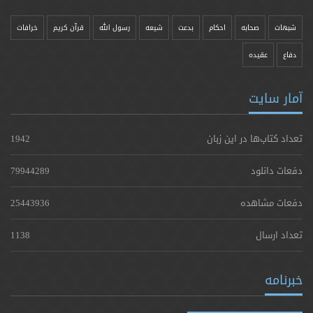
شبهات
صحابه
احکام
بدعت
شیعه
رسول الله
قرآن کریم
خرافات
دفاع
عقیده
آمار سایت
تعداد کتاب‌ها در این زبان
1942
دفعات دانلود
79944289
دفعات مشاهده
25443936
تعداد ارسال
1138
خبرنامه