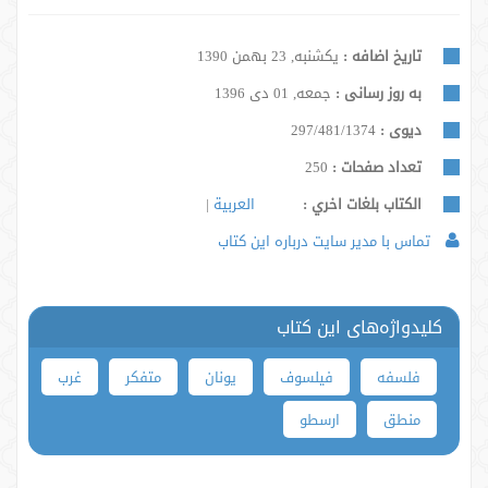
تاریخ اضافه :
یکشنبه, 23 بهمن 1390
به روز رسانی :
جمعه, 01 دی 1396
دیوی :
297/481/1374
تعداد صفحات :
250
الكتاب بلغات اخري :
العربية
تماس با مدیر سایت درباره این کتاب
کلیدواژه‌های این کتاب
فلسفه
فیلسوف
یونان
متفکر
غرب
منطق
ارسطو