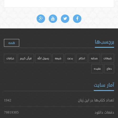
برچسب‌ها
همه
شبهات
صحابه
احکام
بدعت
شیعه
رسول الله
قرآن کریم
خرافات
دفاع
عقیده
آمار سایت
تعداد کتاب‌ها در این زبان
1942
دفعات دانلود
79819305