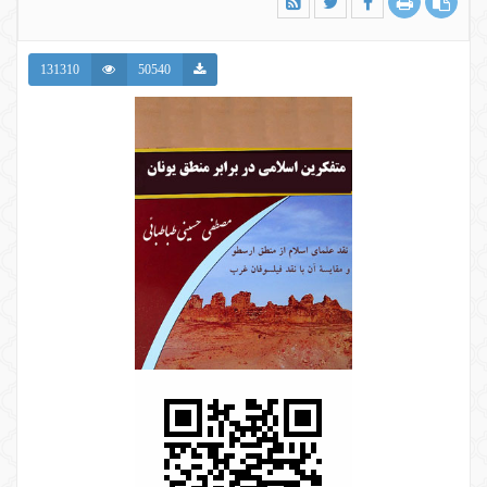
131310
50540