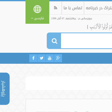
راک در خبرنامه
تماس با ما
فارسی
بروزرسانی در : چهارشنبه, 07 آبان 1399
ُمۡ أُوْلُواْ ٱلۡأَلۡبَٰبِ }
پژوهشیار