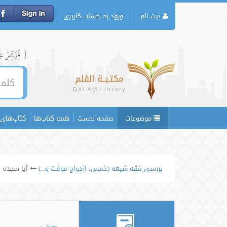
ثبت نام
ورود به حساب کاربری
{ فَبَشِّرۡ عِبَ
موضوعات
صفحه نخست
همه کتاب‌ها
کتاب‌های 
بررسی فقه شیعه (خمس، ازدواج موقت و...)
آیا سجده ب