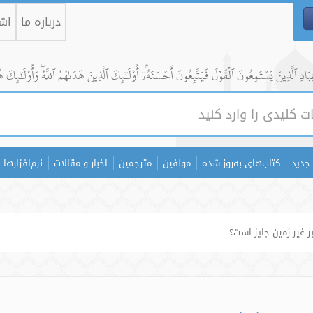
درباره ما
اشت
ادِ ٱلَّذِينَ يَسۡتَمِعُونَ ٱلۡقَوۡلَ فَيَتَّبِعُونَ أَحۡسَنَهُۥٓۚ أُوْلَٰٓئِكَ ٱلَّذِينَ هَدَىٰهُمُ ٱللَّهُۖ وَأُوْلَٰٓئِكَ ه
جدید
کتاب‌های به‌روز شده
مولفین
مترجمین
اخبار و مقالات
نرم‌افزارها
ر غیر زمین جایز است؟