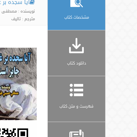
آیا سجده بر غ
نویسنده : مصطفی ح
مشخصات کتاب
مترجم : تالیف
دانلود کتاب
فهرست و متن کتاب