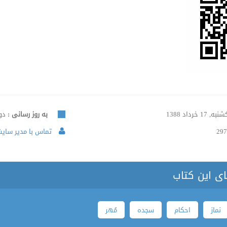
ه, 17 خرداد 1388
به روز رسانی :
دوشنبه
297
تماس با مدیر سایت 
ای این کتاب
نماز
احکام
سجده
مُهر