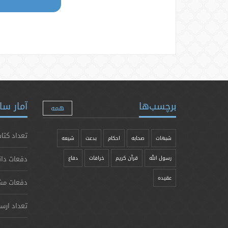
برچسب‌ها
آمار سا
همه
تعداد کتاب
شبهات
صحابه
احکام
بدعت
شیعه
دفعات دان
رسول الله
قرآن کریم
خرافات
دفاع
عقیده
دفعات مش
تعداد ارس