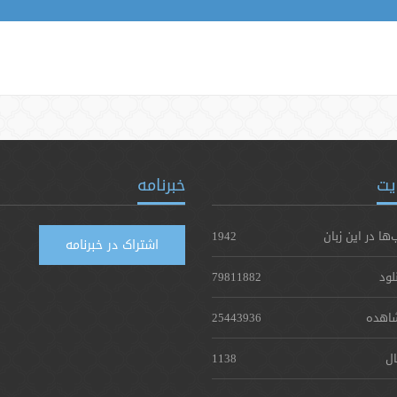
یت
خبرنامه
‌ها در این زبان
1942
اشتراک در خبرنامه
لود
79811882
اهده
25443936
ال
1138