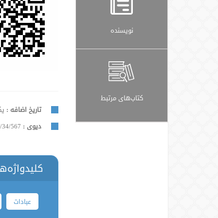
نویسنده
کتاب‌های مرتبط
تاریخ اضافه :
یکشنب
دیوی :
/34/567
کلیدواژه‌ه
عبادات